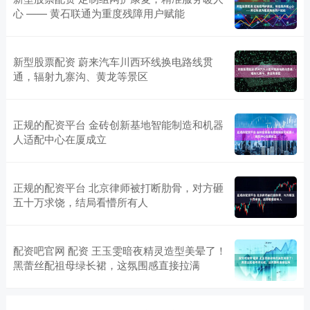
心 —— 黄石联通为重度残障用户赋能
新型股票配资 蔚来汽车川西环线换电路线贯
通，辐射九寨沟、黄龙等景区
正规的配资平台 金砖创新基地智能制造和机器
人适配中心在厦成立
正规的配资平台 北京律师被打断肋骨，对方砸
五十万求饶，结局看懵所有人
配资吧官网 配资 王玉雯暗夜精灵造型美晕了！
黑蕾丝配祖母绿长裙，这氛围感直接拉满