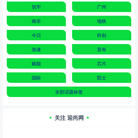
筑牢
广州
南非
地铁
今日
科创
加速
宣布
赋能
芯片
国际
院士
全部话题标签
关注 迎尚网