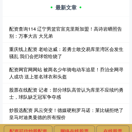
最新文章
配资查询114 辽宁男篮官宣克里斯加盟！高诗岩晒照告
别：万事大吉 大兄弟
重庆线上配资 老哈达威：若勇士敢交易库里湾区会发生
骚乱 我们会把球馆给烧了
配资网官网网站 被两名少年骑电动车追星！乔治全网寻
人成功 送上签名球衣和头盔
股票在线配资 记者：部分球队高管认为库里不应续约勇
士，球队缺乏冠军争夺感
炒股选配资 风云突变！德媒硬刚罗马诺：莱比锡拒绝了
皇马对迪奥曼德的所有报价
配资可信炒股配资
网络在线股票
在线股票