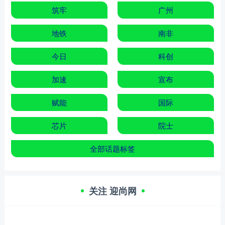
筑牢
广州
地铁
南非
今日
科创
加速
宣布
赋能
国际
芯片
院士
全部话题标签
关注 迎尚网