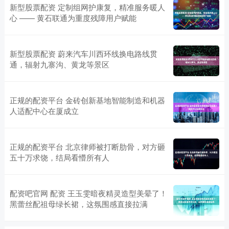
新型股票配资 定制组网护康复，精准服务暖人
心 —— 黄石联通为重度残障用户赋能
新型股票配资 蔚来汽车川西环线换电路线贯
通，辐射九寨沟、黄龙等景区
正规的配资平台 金砖创新基地智能制造和机器
人适配中心在厦成立
正规的配资平台 北京律师被打断肋骨，对方砸
五十万求饶，结局看懵所有人
配资吧官网 配资 王玉雯暗夜精灵造型美晕了！
黑蕾丝配祖母绿长裙，这氛围感直接拉满