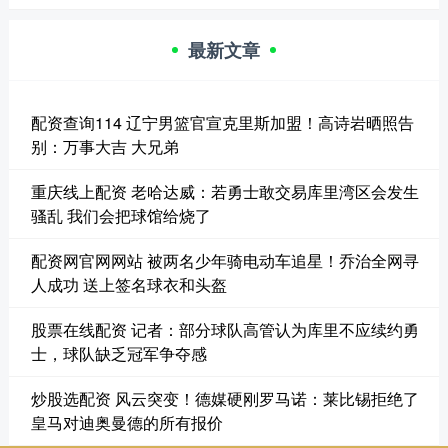
最新文章
配资查询114 辽宁男篮官宣克里斯加盟！高诗岩晒照告
别：万事大吉 大兄弟
重庆线上配资 老哈达威：若勇士敢交易库里湾区会发生
骚乱 我们会把球馆给烧了
配资网官网网站 被两名少年骑电动车追星！乔治全网寻
人成功 送上签名球衣和头盔
股票在线配资 记者：部分球队高管认为库里不应续约勇
士，球队缺乏冠军争夺感
炒股选配资 风云突变！德媒硬刚罗马诺：莱比锡拒绝了
皇马对迪奥曼德的所有报价