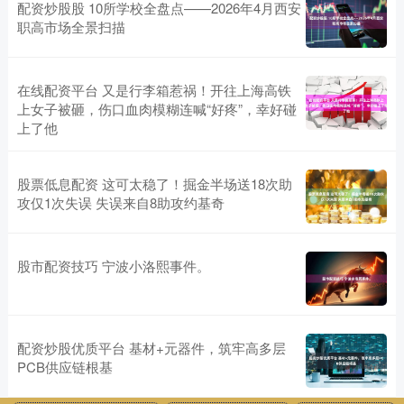
配资炒股股 10所学校全盘点——2026年4月西安
职高市场全景扫描
在线配资平台 又是行李箱惹祸！开往上海高铁
上女子被砸，伤口血肉模糊连喊“好疼”，幸好碰
上了他
股票低息配资 这可太稳了！掘金半场送18次助
攻仅1次失误 失误来自8助攻约基奇
股市配资技巧 宁波小洛熙事件。
配资炒股优质平台 基材+元器件，筑牢高多层
PCB供应链根基