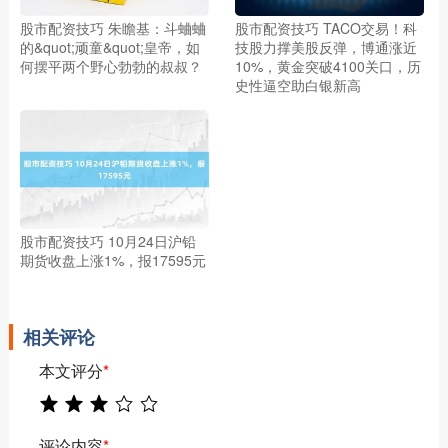
股市配资技巧 朱瞻基：斗蛐蛐
股市配资技巧 TACO交易！科
的&quot;顽童&quot;皇帝，如
技股力撑美股反弹，博通涨近
何摆平两个野心勃勃的叔叔？
10%，黄金突破4100关口，历
史性逼空助白银新高
股市配资技巧 10月24日沪铅
期货收盘上涨1%，报17595元
相关评论
本文评分
*
评论内容
*